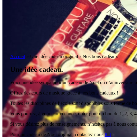
Accueil
»
Une idée cadeau original ? Nos bons cadeaux
Une idée cadeau.
Voici une idée sympa pour un cadeau de Noel ou d’anniversaire or
Offrez des cours de musique grâce à nos bons cadeaux !
Toutes les disciplines de l’école sont disponibles sous forme de 
Vous pourrez, à votre convenance, opter pour un bon de 1, 2, 3, 4
Si vous désirez plus de renseignements, n’hésitez pas à nous cont
Pour un cadeau de Noel original, contactez nous
ICI