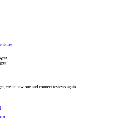
 bons cadeaux
ntaires
2025
 2025
get, create new one and connect reviews again
9
018