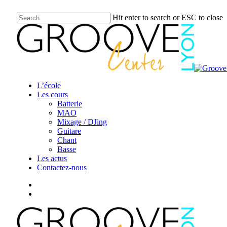
Skip
Hit enter to search or ESC to close
to
Close
main
Search
content
search
Menu
L’école
Les cours
Batterie
MAO
Mixage / DJing
Guitare
Chant
Basse
Les actus
Contactez-nous
facebook
youtube
instagram
search