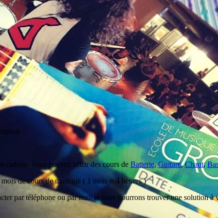
iginal.
bon cadeau. Vous pouvez offrir des cours de
Batterie
,
Guitare
,
Chant
,
Ba
 mois de cours de musique ( 1 mois = 4 heures )
acter par téléphone ou par mail et nous pourrons trouver une solution 