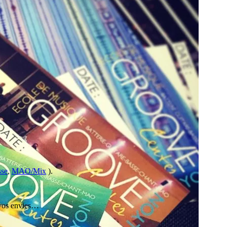
sse
,
MAO/Mix
).
à vos envies…