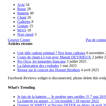
Actu
54
Basse
28
Batterie
49
Actu
Basse
Batterie
Chant
Guitare
MAO
Chant
26
Galleries
8
Guitare
25
Une idée cadeau original ? Nos
MAO
18
Non classé
3
Par
Groove Center
6 novembre 2025
décembre 9th, 2025
Pas de comme
Articles récents
Une idée cadeau original ? Nos bons cadeaux
6 novembre 
Cours de chant à Lyon avec Magali DEYRIEUX
2 juillet
Pro Orca, les baguettes française
2 juillet 2025
La fabrication des cymbales
1 mai 2025
Retour sur le concert des Honnet Brothers
4 avril 2025
Facebook Reviews widget is disconnected, please delete this wid
What’s Trending
Je fais de la batterie… Je protège mes oreilles !!!
7 mai 201
La batterie en appart…C’est possible !
18 janvier 2022
Damien SCHMITT et Nicolas DEFER en démo
24 avril 2