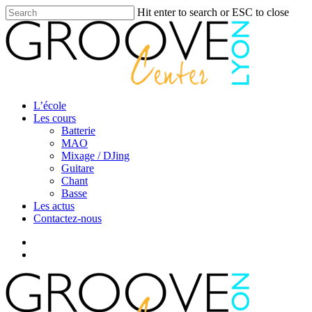
Skip
Hit enter to search or ESC to close
to
Close
main
Search
content
search
Menu
L’école
Les cours
Batterie
MAO
Mixage / DJing
Guitare
Chant
Basse
Les actus
Contactez-nous
facebook
youtube
instagram
search