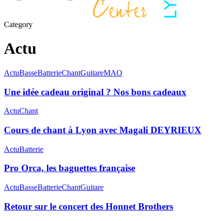
Category
Actu
Actu
Basse
Batterie
Chant
Guitare
MAO
Une idée cadeau original ? Nos bons cadeaux
Actu
Chant
Cours de chant à Lyon avec Magali DEYRIEUX
Actu
Batterie
Pro Orca, les baguettes française
Actu
Basse
Batterie
Chant
Guitare
Retour sur le concert des Honnet Brothers