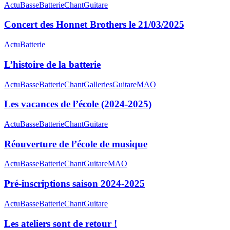
Actu
Basse
Batterie
Chant
Guitare
Concert des Honnet Brothers le 21/03/2025
Actu
Batterie
L’histoire de la batterie
Actu
Basse
Batterie
Chant
Galleries
Guitare
MAO
Les vacances de l’école (2024-2025)
Actu
Basse
Batterie
Chant
Guitare
Réouverture de l’école de musique
Actu
Basse
Batterie
Chant
Guitare
MAO
Pré-inscriptions saison 2024-2025
Actu
Basse
Batterie
Chant
Guitare
Les ateliers sont de retour !