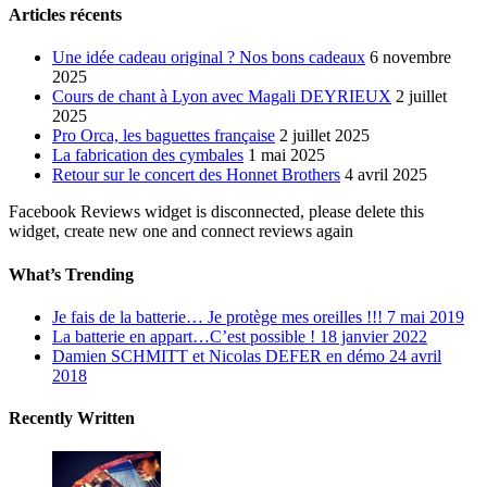
Articles récents
Une idée cadeau original ? Nos bons cadeaux
6 novembre
2025
Cours de chant à Lyon avec Magali DEYRIEUX
2 juillet
2025
Pro Orca, les baguettes française
2 juillet 2025
La fabrication des cymbales
1 mai 2025
Retour sur le concert des Honnet Brothers
4 avril 2025
Facebook Reviews widget is disconnected, please delete this
widget, create new one and connect reviews again
What’s Trending
Je fais de la batterie… Je protège mes oreilles !!!
7 mai 2019
La batterie en appart…C’est possible !
18 janvier 2022
Damien SCHMITT et Nicolas DEFER en démo
24 avril
2018
Recently Written