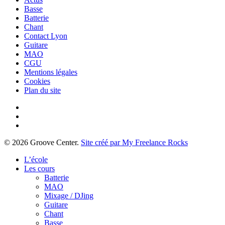
Basse
Batterie
Chant
Contact Lyon
Guitare
MAO
CGU
Mentions légales
Cookies
Plan du site
facebook
youtube
instagram
© 2026 Groove Center.
Site créé par My Freelance Rocks
Close
L’école
Menu
Les cours
Batterie
MAO
Mixage / DJing
Guitare
Chant
Basse