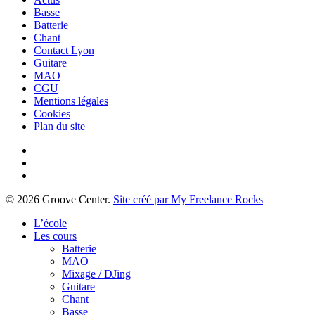
Basse
Batterie
Chant
Contact Lyon
Guitare
MAO
CGU
Mentions légales
Cookies
Plan du site
facebook
youtube
instagram
© 2026 Groove Center.
Site créé par My Freelance Rocks
Close
L’école
Menu
Les cours
Batterie
MAO
Mixage / DJing
Guitare
Chant
Basse