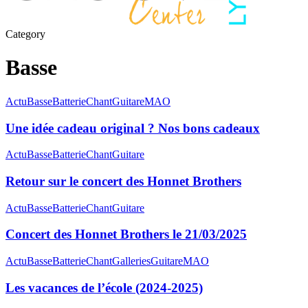
Category
Basse
Actu
Basse
Batterie
Chant
Guitare
MAO
Une idée cadeau original ? Nos bons cadeaux
Actu
Basse
Batterie
Chant
Guitare
Retour sur le concert des Honnet Brothers
Actu
Basse
Batterie
Chant
Guitare
Concert des Honnet Brothers le 21/03/2025
Actu
Basse
Batterie
Chant
Galleries
Guitare
MAO
Les vacances de l’école (2024-2025)