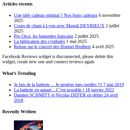
Articles récents
Une idée cadeau original ? Nos bons cadeaux
6 novembre
2025
Cours de chant à Lyon avec Magali DEYRIEUX
2 juillet
2025
Pro Orca, les baguettes française
2 juillet 2025
La fabrication des cymbales
1 mai 2025
Retour sur le concert des Honnet Brothers
4 avril 2025
Facebook Reviews widget is disconnected, please delete this
widget, create new one and connect reviews again
What’s Trending
Je fais de la batterie… Je protège mes oreilles !!!
7 mai 2019
La batterie en appart…C’est possible !
18 janvier 2022
Damien SCHMITT et Nicolas DEFER en démo
24 avril
2018
Recently Written