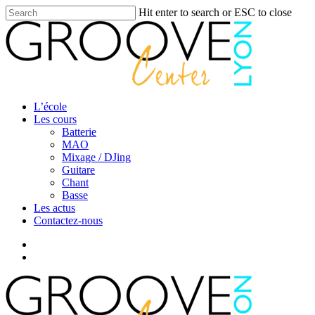
Skip
Hit enter to search or ESC to close
to
Close
main
Search
content
search
Menu
L’école
Les cours
Batterie
MAO
Mixage / DJing
Guitare
Chant
Basse
Les actus
Contactez-nous
facebook
youtube
instagram
search