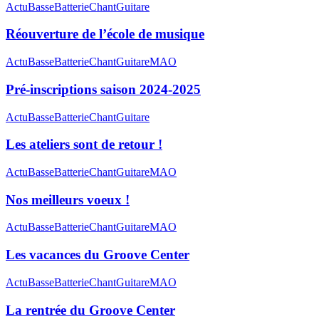
Actu
Basse
Batterie
Chant
Guitare
Réouverture de l’école de musique
Actu
Basse
Batterie
Chant
Guitare
MAO
Pré-inscriptions saison 2024-2025
Actu
Basse
Batterie
Chant
Guitare
Les ateliers sont de retour !
Actu
Basse
Batterie
Chant
Guitare
MAO
Nos meilleurs voeux !
Actu
Basse
Batterie
Chant
Guitare
MAO
Les vacances du Groove Center
Actu
Basse
Batterie
Chant
Guitare
MAO
La rentrée du Groove Center