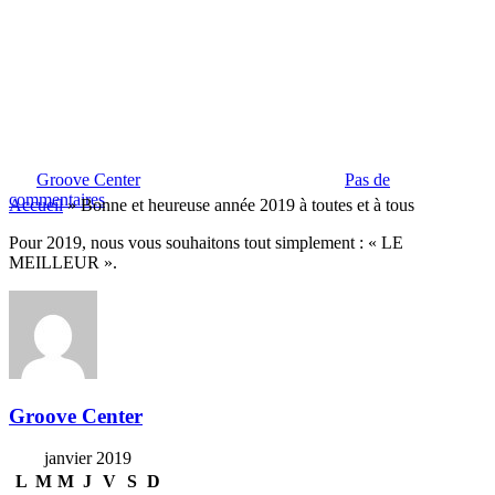
Actu
Basse
Batterie
Chant
Guitare
MAO
Bonne et heureuse année 2019
à toutes et à tous
Par
Groove Center
8 janvier 2019
mars 6th, 2019
Pas de
commentaires
Accueil
»
Bonne et heureuse année 2019 à toutes et à tous
Pour 2019, nous vous souhaitons tout simplement : « LE
MEILLEUR ».
Groove Center
janvier 2019
L
M
M
J
V
S
D