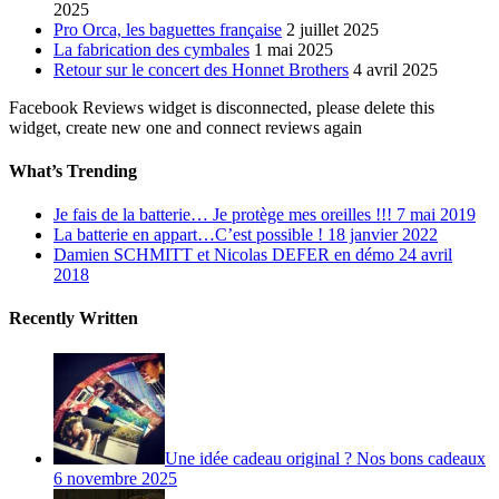
2025
Pro Orca, les baguettes française
2 juillet 2025
La fabrication des cymbales
1 mai 2025
Retour sur le concert des Honnet Brothers
4 avril 2025
Facebook Reviews widget is disconnected, please delete this
widget, create new one and connect reviews again
What’s Trending
Je fais de la batterie… Je protège mes oreilles !!!
7 mai 2019
La batterie en appart…C’est possible !
18 janvier 2022
Damien SCHMITT et Nicolas DEFER en démo
24 avril
2018
Recently Written
Une idée cadeau original ? Nos bons cadeaux
6 novembre 2025