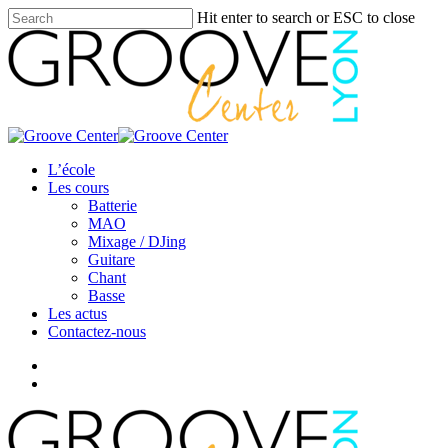
Skip
Hit enter to search or ESC to close
to
Close
main
Search
content
search
Menu
L’école
Les cours
Batterie
MAO
Mixage / DJing
Guitare
Chant
Basse
Les actus
Contactez-nous
facebook
youtube
instagram
search