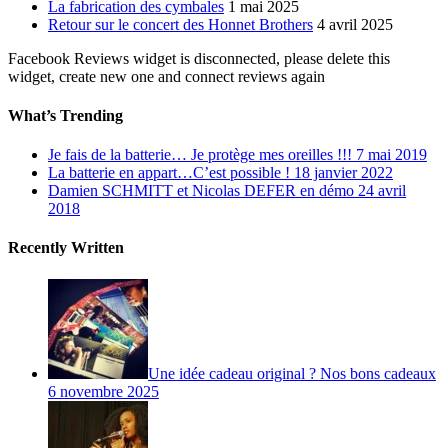
La fabrication des cymbales
1 mai 2025
Retour sur le concert des Honnet Brothers
4 avril 2025
Facebook Reviews widget is disconnected, please delete this
widget, create new one and connect reviews again
What’s Trending
Je fais de la batterie… Je protège mes oreilles !!!
7 mai 2019
La batterie en appart…C’est possible !
18 janvier 2022
Damien SCHMITT et Nicolas DEFER en démo
24 avril
2018
Recently Written
Une idée cadeau original ? Nos bons cadeaux
6 novembre 2025