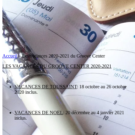
Accueil
»
Les vacances 2020-2021 du Groove Center
LES VACANCES DU GROOVE CENTER
2020-2021
VACANCES DE TOUSSAINT
: 18 octobre au 26 octobre
2020 inclus.
VACANCES DE NOEL
: 20 décembre au 4 janvier 2021
inclus.