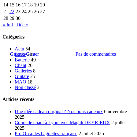
14
15
16
17
18
19
20
21
22
23
24
25
26
27
Actu
Basse
Batterie
Chant
Guitare
MAO
Non classé
28
29
30
Les vacances 2020-2021 du
« Juil
Déc »
Groove Center
Catégories
Actu
54
Par
Groove Center
22 septembre 2020
Pas de commentaires
Basse
28
Batterie
49
Chant
26
Galleries
8
Guitare
25
MAO
18
Non classé
3
Articles récents
Une idée cadeau original ? Nos bons cadeaux
6 novembre
2025
Cours de chant à Lyon avec Magali DEYRIEUX
2 juillet
2025
Pro Orca, les baguettes française
2 juillet 2025