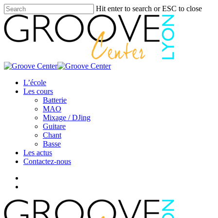
Skip
Hit enter to search or ESC to close
to
Close
main
Search
content
search
Menu
L’école
Les cours
Batterie
MAO
Mixage / DJing
Guitare
Chant
Basse
Les actus
Contactez-nous
facebook
youtube
instagram
search