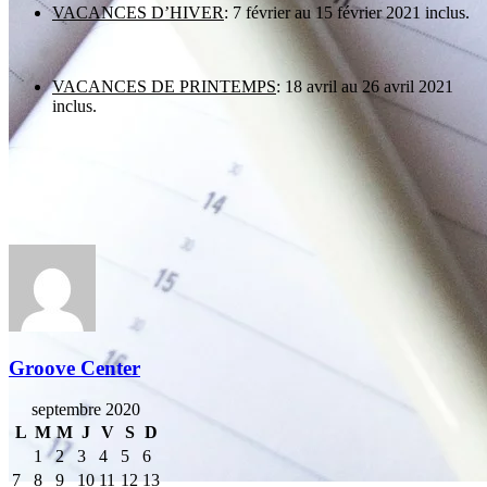
VACANCES D’HIVER
: 7 février au 15 février 2021 inclus.
VACANCES DE PRINTEMPS
: 18 avril au 26 avril 2021
inclus.
Groove Center
septembre 2020
L
M
M
J
V
S
D
1
2
3
4
5
6
7
8
9
10
11
12
13